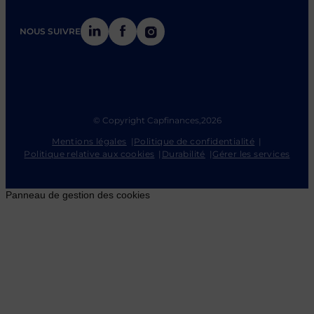
LinkedIn
Facebook
Instagram
NOUS SUIVRE
© Copyright Capfinances,
2026
Mentions légales
Politique de confidentialité
Politique relative aux cookies
Durabilité
Gérer les services
Panneau de gestion des cookies