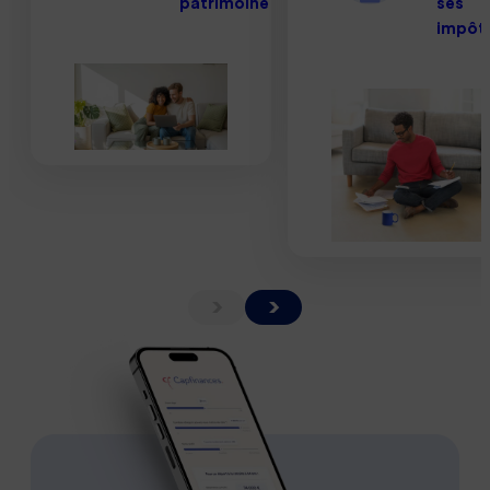
patrimoine
ses
impôt