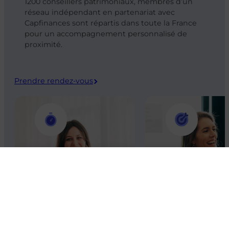
1200 conseillers patrimoniaux, membres d’un
réseau indépendant en partenariat avec
Capfinances sont répartis dans toute la France
pour un accompagnement personnalisé de
proximité.
Prendre rendez-vous
Des conseillers disponibles
Au service de vos obje
Les conseillers patrimoniaux sont
Nous tenons compte de 
accessibles selon vos horaires, y
de votre patrimoine afin
compris le soir et le week-end.
conseiller au mieux.