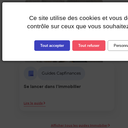
Ce site utilise des cookies et vous 
contrôle sur ceux que vous souhaitez
Tout accepter
Tout refuser
Personna
Guides Capfinances
Se lancer dans l’immobilier
Lire le guide
Afficher tous les guides Immobilier