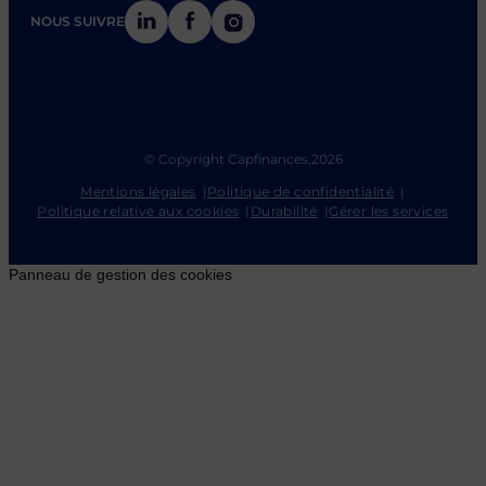
LinkedIn
Facebook
Instagram
NOUS SUIVRE
© Copyright Capfinances,
2026
Mentions légales
Politique de confidentialité
Politique relative aux cookies
Durabilité
Gérer les services
Panneau de gestion des cookies