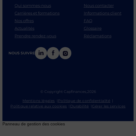
Qui sommes-nous
Nous contacter
Carrières et formations
Informations client
Nos offres
FAQ
Actualités
Glossaire
Prendre rendez-vous
Réclamations
LinkedIn
Facebook
Instagram
NOUS SUIVRE
© Copyright Capfinances,
2026
Mentions légales
Politique de confidentialité
Politique relative aux cookies
Durabilité
Gérer les services
Panneau de gestion des cookies