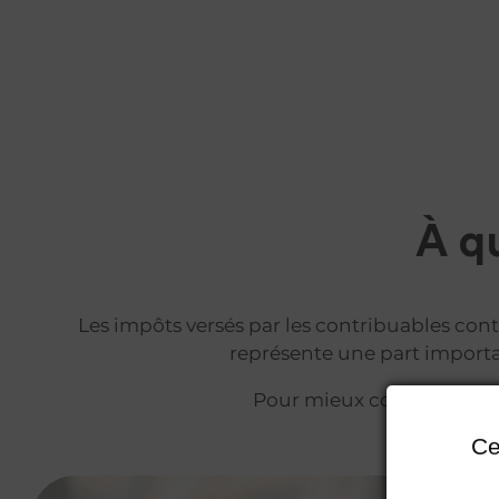
À q
Les impôts versés par les contribuables con
représente une part importan
Pour mieux comprendre, d
Ce