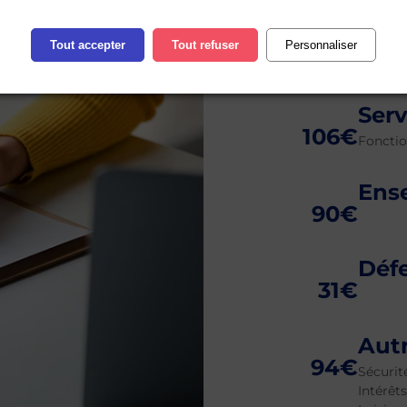
Sou
Tout accepter
Tout refuser
Personnaliser
116€
Dévelop
Ser
106€
Fonctio
Ens
90€
Déf
31€
Aut
94€
Sécurité
Intérêts