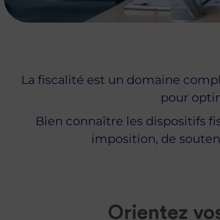
Gérer sa
trésorerie
d’entreprise
Assurance
prévoyance
La fiscalité est un domaine compl
Se lancer
dans
pour optim
l’immobilier
Bien connaître les dispositifs 
Tous nos
imposition, de souten
guides
Orientez vos