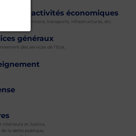
tien des activités économiques
pement du territoire, transports, infrastructures, etc.
vices généraux
nnement des services de l’Etat.
eignement
ense
res
 intérieure et Justice,
 de la dette publique,