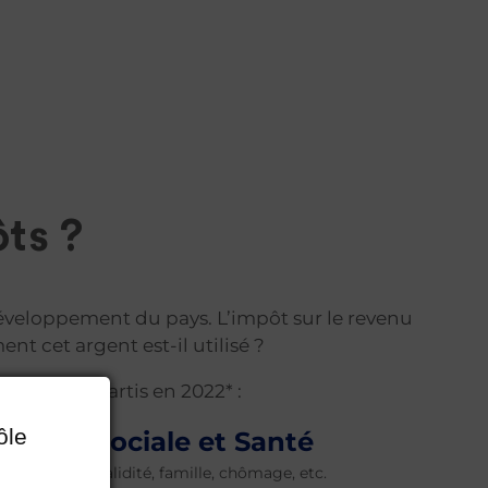
ts ?
développement du pays. L’impôt sur le revenu
t cet argent est-il utilisé ?
aient répartis en 2022* :
ôle
ection sociale et Santé
s, santé et invalidité, famille, chômage, etc.