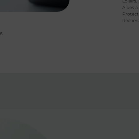
Loisirs,
Aides à
Protect
Recher
s