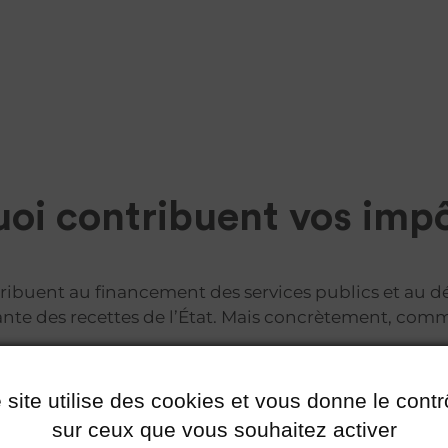
uoi contribuent vos impô
tribuent au financement des services publics et au 
te des recettes de l’État. Mais concrètement, commen
écouvrez comment 1 000 € de dépenses publiques ét
 site utilise des cookies et vous donne le contr
Prot
563€
sur ceux que vous souhaitez activer
Retraite