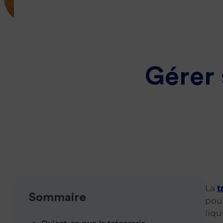
Gérer sa
trésorerie
d’entreprise
Assurance
Gérer 
prévoyance
Se lancer
dans
l’immobilier
Tous nos
guides
La
t
Sommaire
pour
liqu