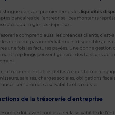
distingue dans un premier temps les
liquidités disp
tes bancaires de l’entreprise : ces montants repré
ssibles pour régler les dépenses.
résorerie comprend aussi les créances clients, c’est-à
lles ne soient pas immédiatement disponibles, ces c
res une fois les factures payées. Une bonne gestion de
ment trop longs peuvent générer des tensions de trés
lement.
n, la trésorerie inclut les dettes à court terme (enga
nisseurs, salaires, charges sociales, obligations fisc
ances compromet sa solvabilité et sa survie.
ctions de la trésorerie d’entreprise
résorerie doit avant tout assurer la solvabilité de l’