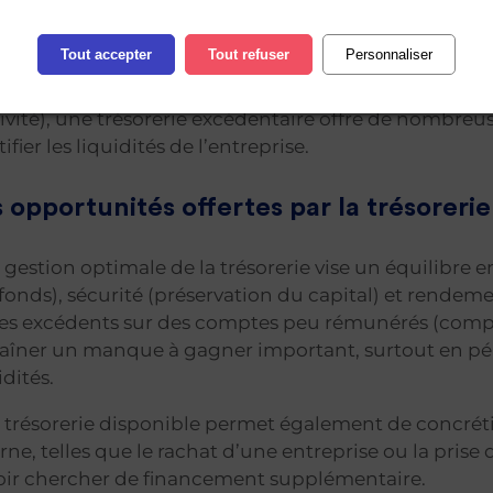
’entreprise
Tout accepter
Tout refuser
Personnaliser
elà de ses fonctions premières (couvrir le besoin en
tivité), une trésorerie excédentaire offre de nombre
tifier les liquidités de l’entreprise.
 opportunités offertes par la trésorerie
gestion optimale de la trésorerie vise un équilibre e
fonds), sécurité (préservation du capital) et rendeme
es excédents sur des comptes peu rémunérés (compte 
aîner un manque à gagner important, surtout en pério
idités.
trésorerie disponible permet également de concrétis
rne, telles que le rachat d’une entreprise ou la pris
oir chercher de financement supplémentaire.