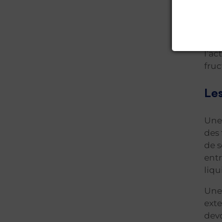
d
Au-d
l’ac
fruc
Les
Une 
des 
de s
entr
liqu
Une 
exte
dev