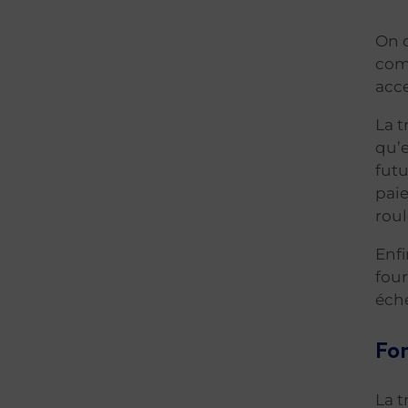
On 
comp
acce
La t
qu’e
futu
paie
rou
Enfi
four
éché
Fon
La t