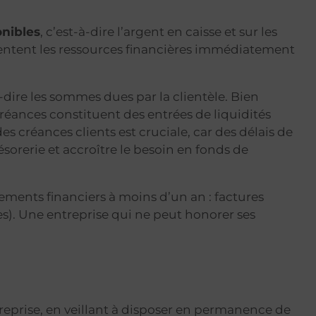
onibles
, c’est-à-dire l’argent en caisse et sur les
sentent les ressources financières immédiatement
-dire les sommes dues par la clientèle. Bien
réances constituent des entrées de liquidités
s créances clients est cruciale, car des délais de
orerie et accroître le besoin en fonds de
gements financiers à moins d’un an : factures
ales). Une entreprise qui ne peut honorer ses
entreprise, en veillant à disposer en permanence de