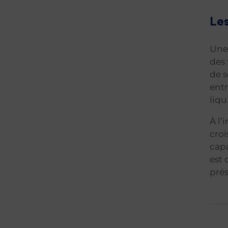
Les
Une 
des 
de s
entr
liqu
À l’
croi
capa
est 
prés