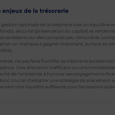
 enjeux de la trésorerie
gestion optimale de la trésorerie vise un équilibre e
fonds), sécurité (préservation du capital) et rendeme
es excédents sur des comptes peu rémunérés (compte 
aîner un manque à gagner important, surtout en pério
idités.
inverse, ne pas faire fructifier sa trésorerie excédentair
ssance. Une allocation inefficace ou une immobilisat
cité de l’entreprise à honorer ses engagements finan
donc crucial d’adopter une stratégie de placement
ervant une liquidité suffisante pour les besoins opér