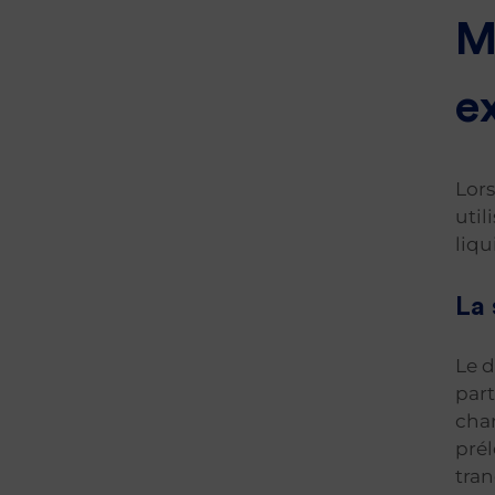
M
e
Lors
util
liqu
La 
Le d
part
char
prél
tran