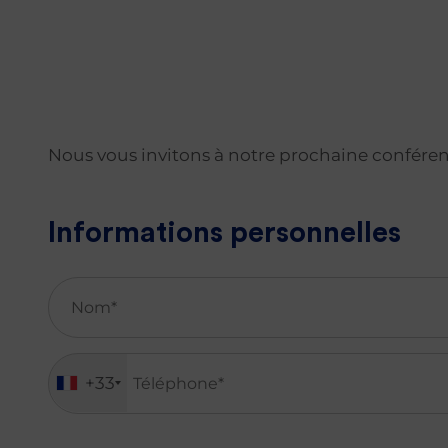
Gérer sa
trésorerie
d’entreprise
Assurance
prévoyance
Nous vous invitons à notre prochaine conférenc
Se lancer
dans
l’immobilier
Informations personnelles
Tous nos
guides
+33