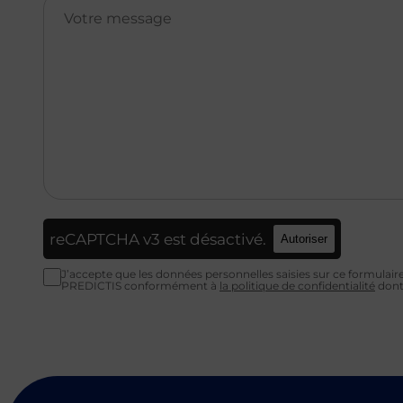
reCAPTCHA v3 est désactivé.
Autoriser
J’accepte que les données personnelles saisies sur ce formulaire 
PREDICTIS conformément à
la politique de confidentialité
dont 