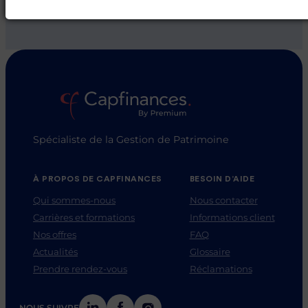
Spécialiste de la Gestion de Patrimoine
À PROPOS DE CAPFINANCES
BESOIN D’AIDE
Qui sommes-nous
Nous contacter
Carrières et formations
Informations client
Nos offres
FAQ
Actualités
Glossaire
Prendre rendez-vous
Réclamations
LinkedIn
Facebook
Instagram
NOUS SUIVRE