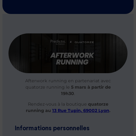
réduire ses
d’affaires
Plan
impôts
Les
épargne
conseillers
retraite
Préparer
patrimoniaux
ma retraite
Produits
Nos agences
structurés
Gérer sa
en France
trésorerie
d’entreprise
Nos
actualités
Assurance
prévoyance
Se lancer
Afterwork running en partenariat avec
dans
quatorze running le
5 mars à partir de
l’immobilier
19h30
.
Rendez-vous à la boutique
quatorze
Tous nos guides
running au
13 Rue Tupin, 69002 Lyon
.
Informations personnelles