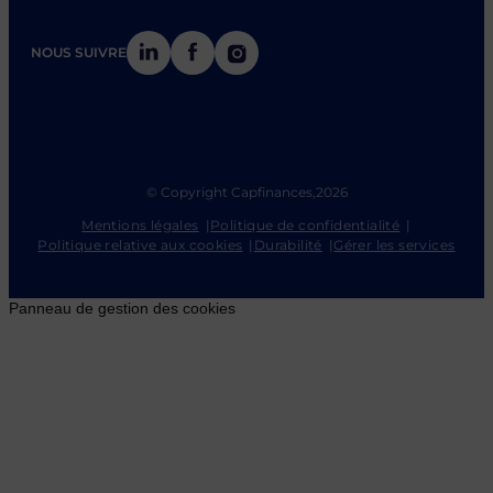
LinkedIn
Facebook
Instagram
NOUS SUIVRE
© Copyright Capfinances,
2026
Mentions légales
Politique de confidentialité
Politique relative aux cookies
Durabilité
Gérer les services
Panneau de gestion des cookies