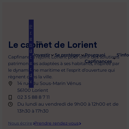
P
r
e
Le cabinet de Lorient
n
d
Investir
Se protéger
Pourquoi
S’inf
Capfinances rejoint Lorient pour offrir des solutions
r
Capfinances
e
patrimoniales adaptées à ses habitants, inspirée par
r
le dynamisme maritime et l’esprit d’ouverture qui
d
règnent dans la ville.
v
14 rue du Sous-Marin Vénus
Épargne
Nos guides
Se protéger
Immobilier
Notre
Frais
Défiscalisation
56100 Lorient
À propos
Nous rejoindre
actualité
02 3 5 88 8 7 11
Stratégie
Construire
Prévoyance
Stratégie
Transparence
Stratégie de
Du lundi au vendredi de 9h00 à 12h00 et de
La démarche
Carrières
Tous
d’épargne
mon
immobilière
des frais
défiscalisati
Assurance emprunteur
13h30 à 17h30
Capfinances
nos
patrimoine
Nos offres
Assurance-
Déduction
Transmission
articles
Qui sommes-
vie
Comment
PER
Nous écrire
Prendre rendez-vous
Apporteurs
nous ?