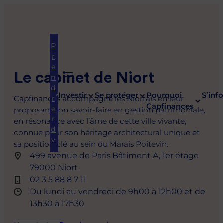
P
r
e
Le cabinet de Niort
n
d
Investir
Se protéger
Pourquoi
S’inf
Capfinances accompagne les Niortais en leur
r
Capfinances
e
proposant son savoir-faire en gestion patrimoniale,
r
en résonance avec l’âme de cette ville vivante,
d
connue pour son héritage architectural unique et
v
sa position clé au sein du Marais Poitevin.
Épargne
Nos guides
Se protéger
Immobilier
Notre
Frais
Défiscalisation
499 avenue de Paris Bâtiment A, 1er étage
À propos
Nous rejoindre
actualité
79000 Niort
Stratégie
Construire
Prévoyance
Stratégie
Transparence
Stratégie de
02 3 5 88 8 7 11
La démarche
Carrières
Tous
d’épargne
mon
immobilière
des frais
défiscalisati
Assurance emprunteur
Du lundi au vendredi de 9h00 à 12h00 et de
Capfinances
nos
patrimoine
Nos offres
Assurance-
Déduction
13h30 à 17h30
Transmission
articles
Qui sommes-
vie
Comment
PER
Apporteurs
nous ?