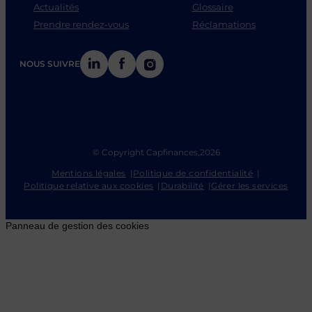
Actualités
Glossaire
Prendre rendez-vous
Réclamations
LinkedIn
Facebook
Instagram
NOUS SUIVRE
© Copyright Capfinances,
2026
Mentions légales
Politique de confidentialité
Politique relative aux cookies
Durabilité
Gérer les services
Panneau de gestion des cookies